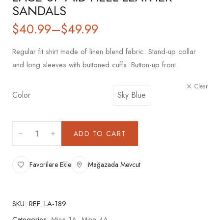
SANDALS
$
40.99
–
$
49.99
Regular fit shirt made of linen blend fabric. Stand-up collar
and long sleeves with buttoned cuffs. Button-up front.
Clear
Color
Sky Blue
ADD TO CART
Favorilere Ekle
Mağazada Mevcut
SKU:
REF. LA-189
Categories:
Mina 1A
,
Mina 4A